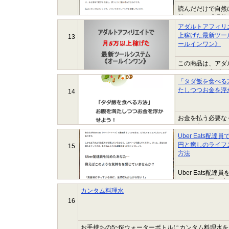
読んだだけで自然
基づいた、『現役
アダルトアフィリ
上稼げた最新ツー
13
ールインワン》
この商品は、アダ
ものの売り上げが
イトでサイト公開
「タダ飯を食べる
れた...
たしつつお金を浮
14
お金を払う必要な
してる方」へ知っ
とは違います。ぜ
Uber Eats配
円と癒しのライフ
15
方法
Uber Eats
して４０万円を稼
で休憩ができる。 
カンタム料理水
16
お手持ちの5~6ℓウォーターボトルにカンタム料理水