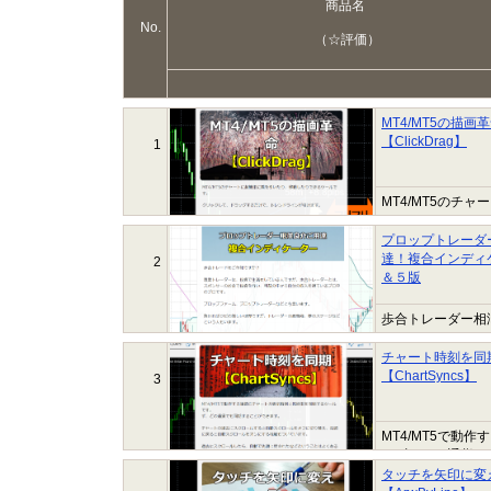
商品名
No.
（☆評価）
MT4/MT5の描画
【ClickDrag】
1
MT4/MT5の
プロップトレーダ
達！複合インディ
2
＆５版
歩合トレーダー相
ーです。
チャート時刻を同
【ChartSyncs】
3
MT4/MT5で
わず、どの通貨で
オフに切り替え、
タッチを矢印に変