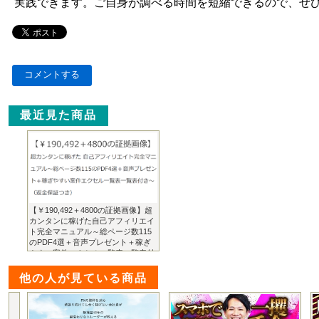
実践できます。ご自身が調べる時間を短縮できるので、ぜ
コメントする
最近見た商品
【￥190,492＋4800の証拠画像】超
カンタンに稼げた自己アフィリエイ
ト完全マニュアル～総ページ数115
のPDF4選＋音声プレゼント＋稼ぎ
やすい案件エクセル一覧表一覧表付
き～（返金保証つき）
他の人が見ている商品