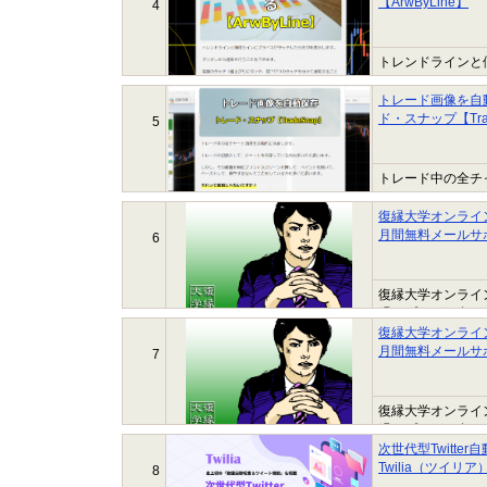
【ArwByLine】
4
トレンドラインと
こともできます。
トレード画像を自
ド・スナップ【Tra
5
トレード中の全チ
復縁大学オンライ
月間無料メールサ
6
復縁大学オンライ
縁のプロが17年
も、復縁大学で復
復縁大学オンライ
で、...
月間無料メールサ
7
復縁大学オンライ
縁のプロが17年
も、復縁大学で復
次世代型Twitte
で、...
Twilia（ツイリ
8