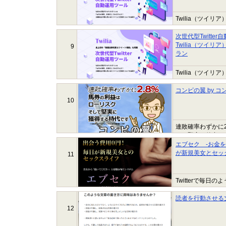
Twilia（ツ
です。 Twitt
作品のアフィリンク
次世代型Twitte
Twilia（ツイリ
9
ラン
Twilia（ツ
です。 Twitt
作品のアフィリンク
コンピの翼 by 
10
連敗確率わずかに2
かく堅実に的中さ
いいでしょう。 
エブセク -お金
が新規美女とセッ
11
Twitterで毎
スをするための Tw
読者を行動させる
12