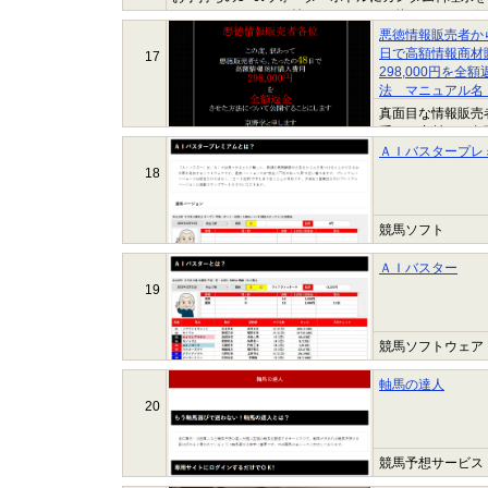
くります。コックが付いているものが使いやすいよう
ているホルミシス範囲の...
悪徳情報販売者か
日で高額情報商材
17
298,000円を全
法 マニュアル名「Z
真面目な情報販売
系」の商材は、危
ません。 このひど
ＡＩバスタープレ
18
競馬ソフト
ＡＩバスター
19
競馬ソフトウェア
軸馬の達人
20
競馬予想サービス