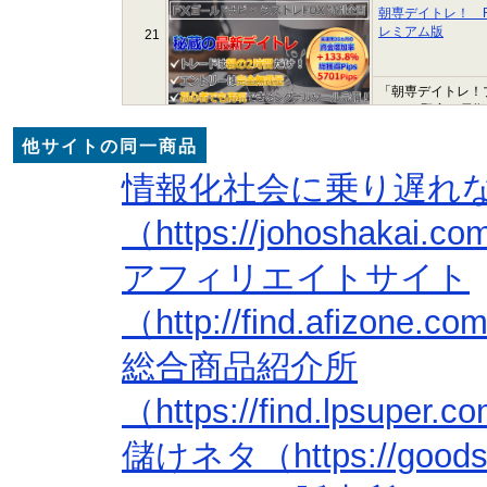
朝専デイトレ！ FX 
レミアム版
21
「朝専デイトレ！プ
された 堅実な長
で運用しているトレ
他サイトの同一商品
情報化社会に乗り遅れ
（https://johoshakai.c
アフィリエイトサイト
（http://find.afizone.c
総合商品紹介所
（https://find.lpsuper.
儲けネタ（https://goods.l