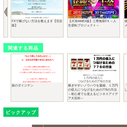
FXで稼げない方法を教えます【完全
【JCB/AMEX版】三尊無双FX ～人
億
版】
生逆転プロジェクト～
関連する商品
旅のダイジテン
稼ぎやすいノウハウを凝縮、１万円
の収入につなげるための776の方法
～初心者でも使えるビジネスアイデ
ア大百科～
ピックアップ